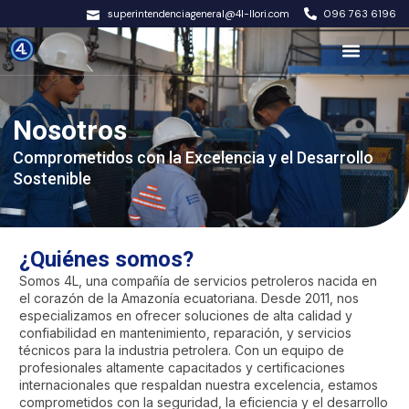
superintendenciageneral@4l-llori.com
096 763 6196
Nosotros
Comprometidos con la Excelencia y el Desarrollo
Sostenible
¿Quiénes somos?
Somos 4L, una compañía de servicios petroleros nacida en
el corazón de la Amazonía ecuatoriana. Desde 2011, nos
especializamos en ofrecer soluciones de alta calidad y
confiabilidad en mantenimiento, reparación, y servicios
técnicos para la industria petrolera. Con un equipo de
profesionales altamente capacitados y certificaciones
internacionales que respaldan nuestra excelencia, estamos
comprometidos con la seguridad, la eficiencia y el desarrollo